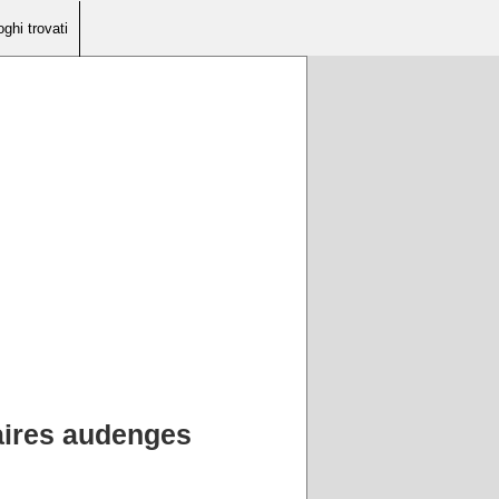
oghi trovati
taires audenges