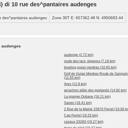
 di 10 rue des^pantaires audenges
e des^pantaires audenges
Zone 30T E: 657362.48 N: 4950683.44
es audenges
audenge (2.72 km)
route des lacs, biganos (7.19 km)
bowling gujan mestras (10.65 km)
Golf de Gujan Mestras Route de Sangu
(11.65 km)
Ares (12.8 km)
arcachon allée des goelands (14.92 km)
La grange Océane (16.21 km)
Saneo (18.41 km)
2 Rue de la Mairie 33970 Ferret (19.06 k
Cap Ferret (19.25 km)
cazaux 33260 (19.27 km)
dune du pilat (19.47 km)