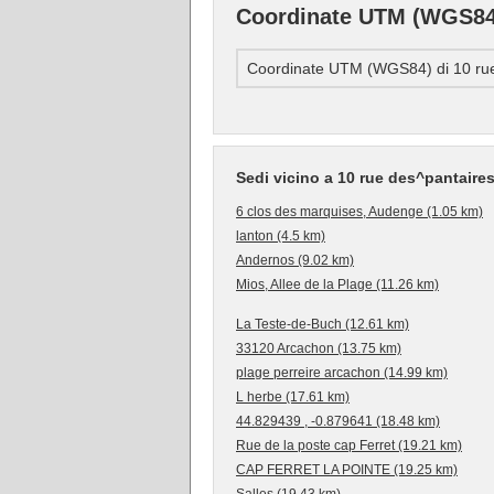
Coordinate UTM (WGS84)
Coordinate UTM (WGS84) di 10 ru
Sedi vicino a 10 rue des^pantair
6 clos des marquises, Audenge (1.05 km)
lanton (4.5 km)
Andernos (9.02 km)
Mios, Allee de la Plage (11.26 km)
La Teste-de-Buch (12.61 km)
33120 Arcachon (13.75 km)
plage perreire arcachon (14.99 km)
L herbe (17.61 km)
44.829439 , -0.879641 (18.48 km)
Rue de la poste cap Ferret (19.21 km)
CAP FERRET LA POINTE (19.25 km)
Salles (19.43 km)