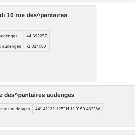
 di 10 rue des^pantaires
 audenges
44.692257
es audenges
-1.014009
ue des^pantaires audenges
taires audenges
44° 41' 32.125" N 1° 0' 50.432" W