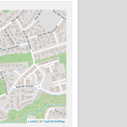
Leaflet
| ©
OpenStreetMap