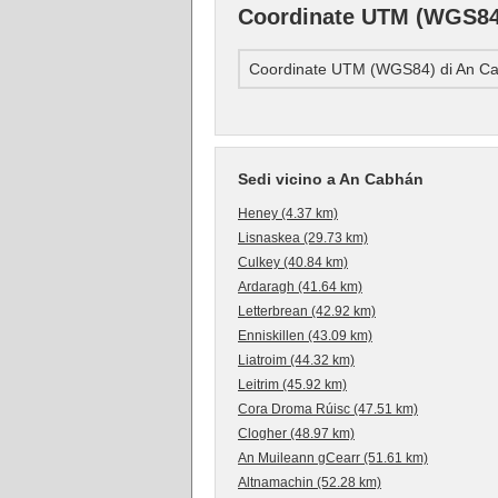
Coordinate UTM (WGS84
Coordinate UTM (WGS84) di An C
Sedi vicino a An Cabhán
Heney (4.37 km)
Lisnaskea (29.73 km)
Culkey (40.84 km)
Ardaragh (41.64 km)
Letterbrean (42.92 km)
Enniskillen (43.09 km)
Liatroim (44.32 km)
Leitrim (45.92 km)
Cora Droma Rúisc (47.51 km)
Clogher (48.97 km)
An Muileann gCearr (51.61 km)
Altnamachin (52.28 km)