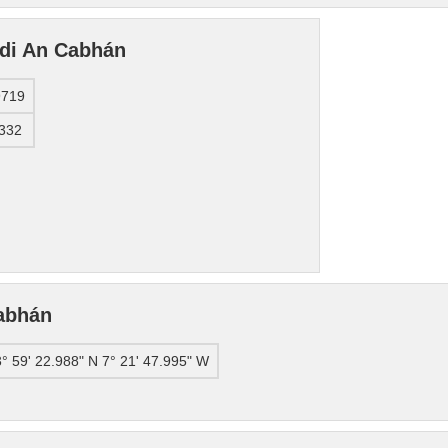
 di An Cabhán
9719
3332
abhán
° 59' 22.988" N 7° 21' 47.995" W