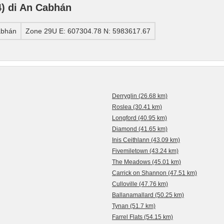
) di An Cabhán
abhán
Zone 29U E: 607304.78 N: 5983617.67
Derryglin (26.68 km)
Roslea (30.41 km)
Longford (40.95 km)
Diamond (41.65 km)
Inis Ceithlann (43.09 km)
Fivemiletown (43.24 km)
The Meadows (45.01 km)
Carrick on Shannon (47.51 km)
Culloville (47.76 km)
Ballanamallard (50.25 km)
Tynan (51.7 km)
Farrel Flats (54.15 km)