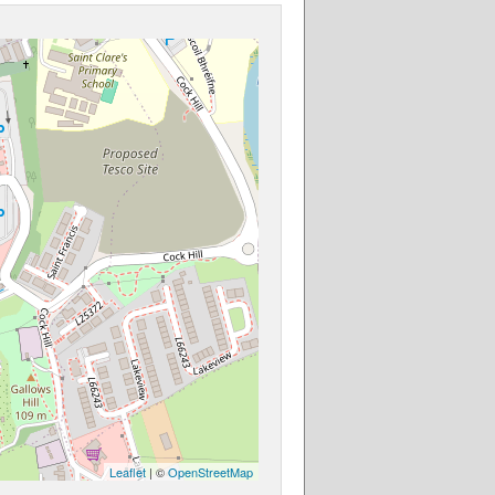
Leaflet
| ©
OpenStreetMap