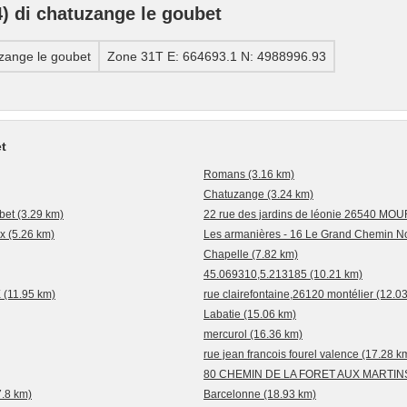
 di chatuzange le goubet
zange le goubet
Zone 31T E: 664693.1 N: 4988996.93
t
Romans (3.16 km)
Chatuzange (3.24 km)
bet (3.29 km)
22 rue des jardins de léonie 26540 M
x (5.26 km)
Les armanières - 16 Le Grand Chemin No
Chapelle (7.82 km)
45.069310,5.213185 (10.21 km)
(11.95 km)
rue clairefontaine,26120 montélier (12.0
Labatie (15.06 km)
mercurol (16.36 km)
rue jean francois fourel valence (17.28 k
80 CHEMIN DE LA FORET AUX MARTINS
7.8 km)
Barcelonne (18.93 km)