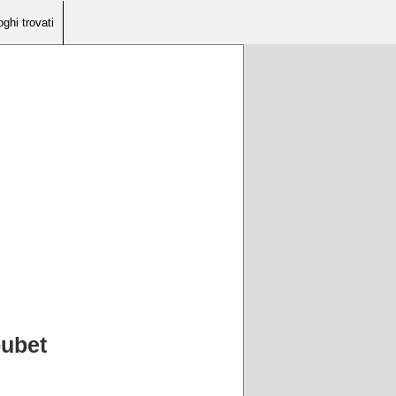
oghi trovati
oubet