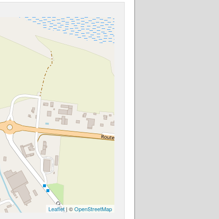
Leaflet
| ©
OpenStreetMap