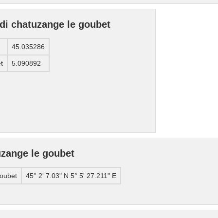
 di chatuzange le goubet
45.035286
t
5.090892
uzange le goubet
goubet
45° 2' 7.03" N 5° 5' 27.211" E