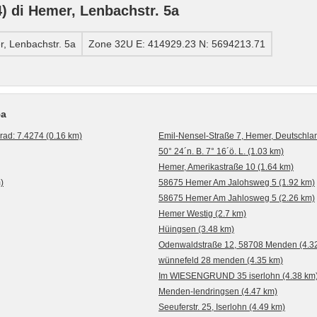
 di Hemer, Lenbachstr. 5a
, Lenbachstr. 5a
Zone 32U E: 414929.23 N: 5694213.71
5a
d: 7.4274 (0.16 km)
Emil-Nensel-Straße 7, Hemer, Deutschla
50° 24´n. B. 7° 16´ö. L. (1.03 km)
Hemer, Amerikastraße 10 (1.64 km)
)
58675 Hemer Am Jalohsweg 5 (1.92 km)
58675 Hemer Am Jahlosweg 5 (2.26 km)
Hemer Westig (2.7 km)
Hüingsen (3.48 km)
Odenwaldstraße 12, 58708 Menden (4.3
wünnefeld 28 menden (4.35 km)
Im WIESENGRUND 35 iserlohn (4.38 km
Menden-lendringsen (4.47 km)
Seeuferstr. 25, Iserlohn (4.49 km)