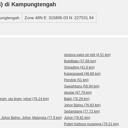
) di Kampungtengah
pungtengah
Zone 48N E: 315806.03 N: 227531.94
sindora palm oil mill (4.51 km)
Bukitbatu (37.68 km)
Srigading (41.6 km)
Kalapasawit (46.68 km)
Pendok (51 km)
Sawahbaru (56.94 km)
skudai (67.79 km)
iram, ulu tiram, johor (76.14 km)
Bakri (76.29 km)
Johor Bahru (76.83 km)
Sedandang (77.72 km)
Johor Bahru, Johor, Malaysia (77.9 km)
Johor (78.81 km)
Puteri harbour nusajaya (79.21 km)