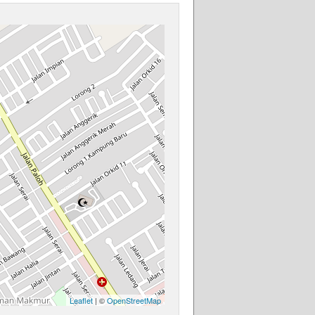
Leaflet
| ©
OpenStreetMap