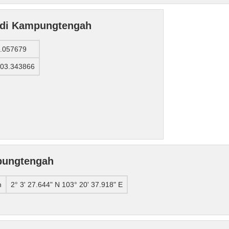
e di Kampungtengah
.057679
03.343866
pungtengah
h
2° 3' 27.644" N 103° 20' 37.918" E