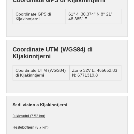
Coordinate GPS di Kljakinntjerni
Coordinate GPS di
61° 4' 30.374" N 8° 21'
Kljakinntjerni
48.385" E
Coordinate UTM (WGS84) di
Kljakinntjerni
Coordinate UTM (WGS84)
Zone 32V E: 465652.83
di Kljakinntjerni
N: 6771319.8
Sedi vicino a Kljakinntjerni
Juklevatni (7.52 km)
Hestebottjern (8.7 km)