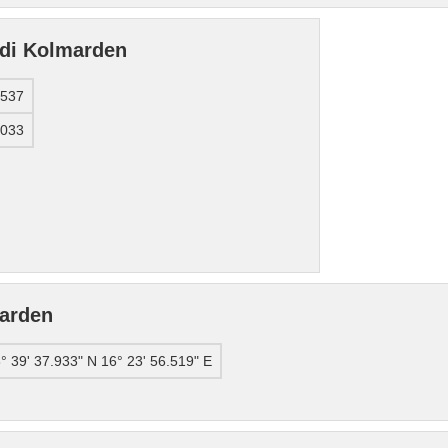
e di Kolmarden
0537
9033
arden
° 39' 37.933" N 16° 23' 56.519" E