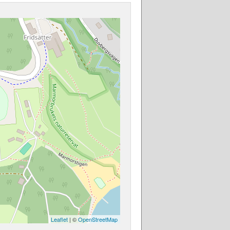
Leaflet
| ©
OpenStreetMap