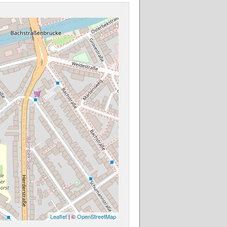
Leaflet
| ©
OpenStreetMap