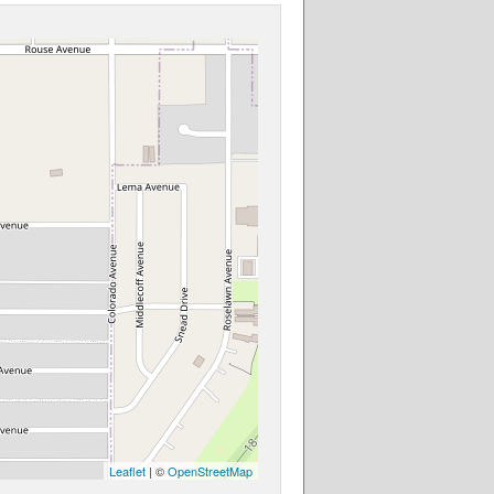
Leaflet
| ©
OpenStreetMap