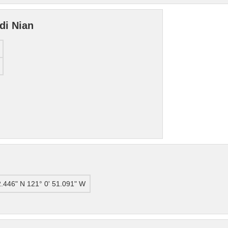
 di Nian
2.446" N 121° 0' 51.091" W