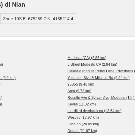
 di Nian
Zone 10S E: 675259.7 N: 4165214.4
Modesto (CA) (2.86 km)
m)
L Street Modesto CA (2.94 km)
Oakdale road at Freddi Lane, Riverbank 
 (5.2 km)
Yosemite Blvd & Mitchell Rd (5.54 km)
)
95355 (9.46 km)
Arco (9.73 km)
m)
Roselle Ave & Sylvan Ave, Modesto (10.
m)
Keyes (11.02 km)
morrill rd riverbank ca (13.64 km)
Westley (17.97 km)
Escalon (20.09 km)
Denair (21.67 km)