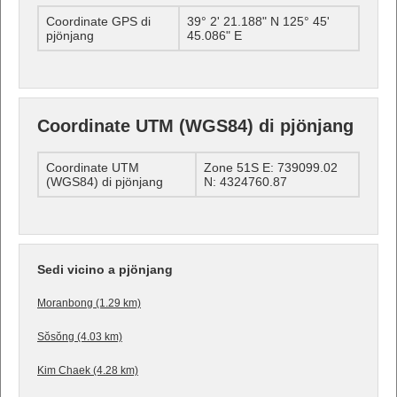
Coordinate GPS di
39° 2' 21.188" N 125° 45'
pjönjang
45.086" E
Coordinate UTM (WGS84) di pjönjang
Coordinate UTM
Zone 51S E: 739099.02
(WGS84) di pjönjang
N: 4324760.87
Sedi vicino a pjönjang
Moranbong (1.29 km)
Sŏsŏng (4.03 km)
Kim Chaek (4.28 km)