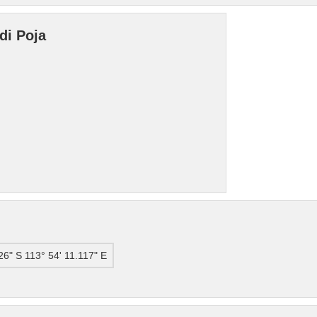
di Poja
126" S 113° 54' 11.117" E