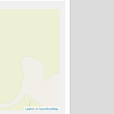
Leaflet
| ©
OpenStreetMap