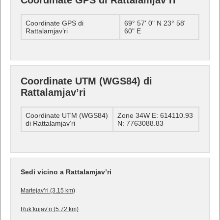
Coordinate GPS di Rattalamjav’ri
Coordinate GPS di
69° 57' 0" N 23° 58'
Rattalamjav’ri
60" E
Coordinate UTM (WGS84) di
Rattalamjav’ri
Coordinate UTM (WGS84)
Zone 34W E: 614110.93
di Rattalamjav’ri
N: 7763088.83
Sedi vicino a Rattalamjav’ri
Martejav’ri (3.15 km)
Ruk’kujav’ri (5.72 km)