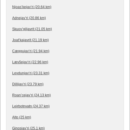
Njoas’kejav’ri (20.64 km)
Adnejav’ri (20.86 km)
Skuov’giljavrit (21.05 km)
Joat’kajavrit (21.19 km)
Cæggujav’ri (21.94 km)
Lævšejav’ri (22.96 km)
Levdunjav’ri (23.31 km)
Dillijav’ri (23.79 km)
Roan’cejav’ri (24.13 km)
Leirbotnvatn (24.37 km)
Alto (25 km)
Ginosjav’ri (25.1 km)