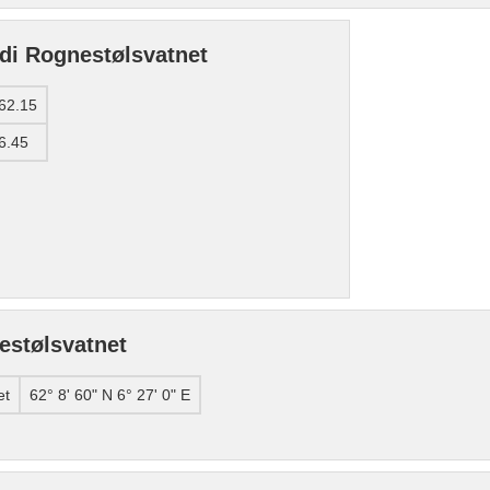
 di Rognestølsvatnet
62.15
6.45
estølsvatnet
et
62° 8' 60" N 6° 27' 0" E