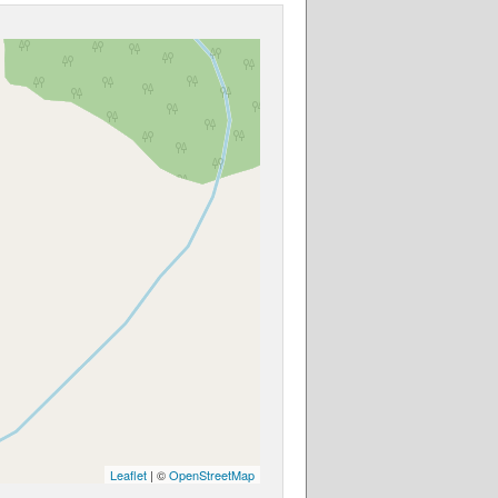
Leaflet
| ©
OpenStreetMap