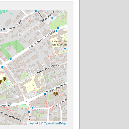
Leaflet
| ©
OpenStreetMap