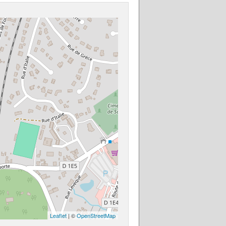
Leaflet
| ©
OpenStreetMap