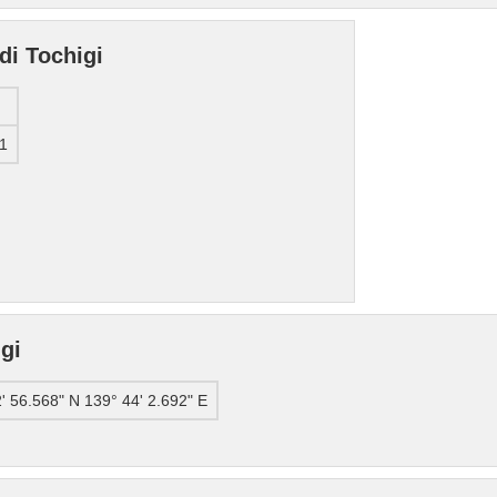
di Tochigi
1
gi
' 56.568" N 139° 44' 2.692" E