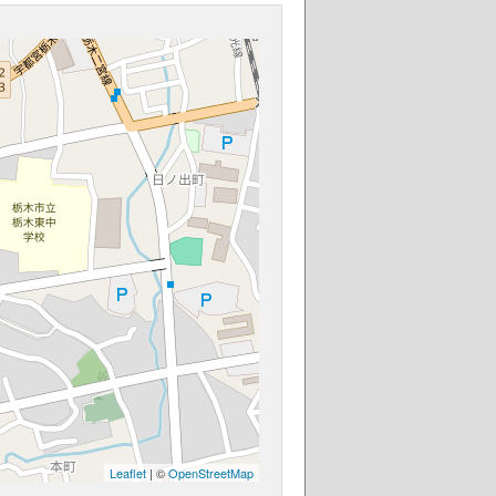
Leaflet
| ©
OpenStreetMap