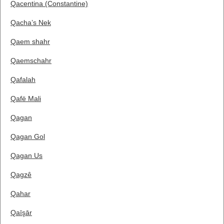
Qacentina (Constantine)
Qacha’s Nek
Qaem shahr
Qaemschahr
Qafalah
Qafë Mali
Qagan
Qagan Gol
Qagan Us
Qagzê
Qahar
Qaīşār