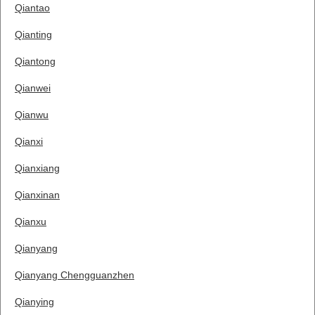
Qiantao
Qianting
Qiantong
Qianwei
Qianwu
Qianxi
Qianxiang
Qianxinan
Qianxu
Qianyang
Qianyang Chengguanzhen
Qianying