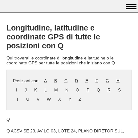
Longitudine, latitudine e
coordinate GPS di tutte le
posizioni con Q
Qui troverai le coordinate di longitudine e latitudine o le
coordinate GPS per tutte le posizioni che iniziano con Q
Posizioni con:
A
B
C
D
E
F
G
H
I
J
K
L
M
N
O
P
Q
R
S
T
U
V
W
X
Y
Z
Q
Q ACSV SE 23, AV LO 03, LOTE 24, PLANO DIRETOR SUL,