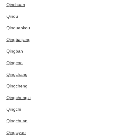
Qinchuan
Qindu
Qinduankou
Qingbaijiang
Qingban
Qingcao
Qingchang
Qingcheng
Qingchengzi
Qingchi
Qingchuan
Qingciyao