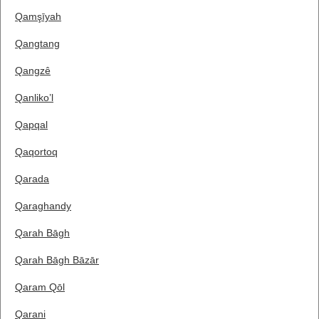
Qamşīyah
Qangtang
Qangzê
Qanliko’l
Qapqal
Qaqortoq
Qarada
Qaraghandy
Qarah Bāgh
Qarah Bāgh Bāzār
Qaram Qōl
Qarani