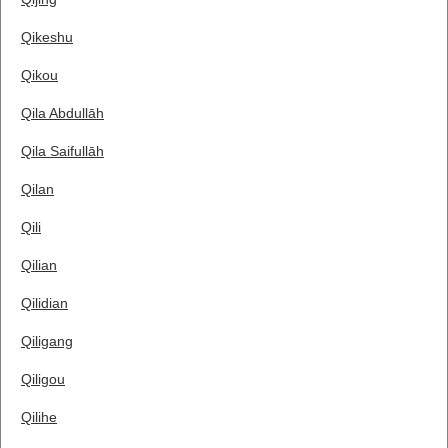
Qikeshu
Qikou
Qila Abdullāh
Qila Saifullāh
Qilan
Qili
Qilian
Qilidian
Qiligang
Qiligou
Qilihe