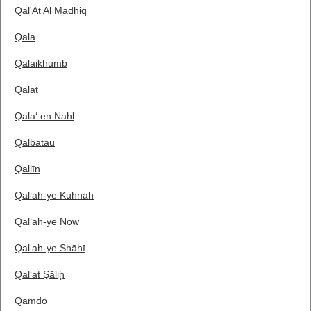
Qal'At Al Madhiq
Qala
Qalaikhumb
Qalāt
Qala‘ en Nahl
Qalbatau
Qallīn
Qal‘ah-ye Kuhnah
Qal‘ah-ye Now
Qal‘ah-ye Shāhī
Qal‘at Şāliḩ
Qamdo