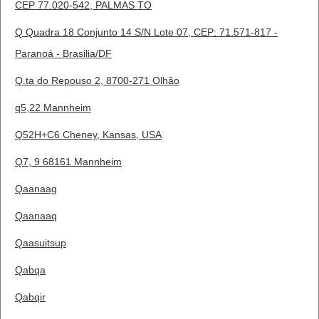
CEP 77.020-542, PALMAS TO
Q Quadra 18 Conjunto 14 S/N Lote 07, CEP: 71.571-817 -
Paranoá - Brasilia/DF
Q.ta do Repouso 2, 8700-271 Olhão
q5,22 Mannheim
Q52H+C6 Cheney, Kansas, USA
Q7, 9 68161 Mannheim
Qaanaag
Qaanaaq
Qaasuitsup
Qabqa
Qabqir