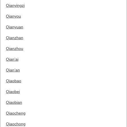
Qianyingzi
Qianyou
Qianyuan
Qianzhan
Qianzhou
Qian’ai
Qian’an
Qiaobao
Qiaobei
Qiaobian
Qiaocheng
Qiaochong