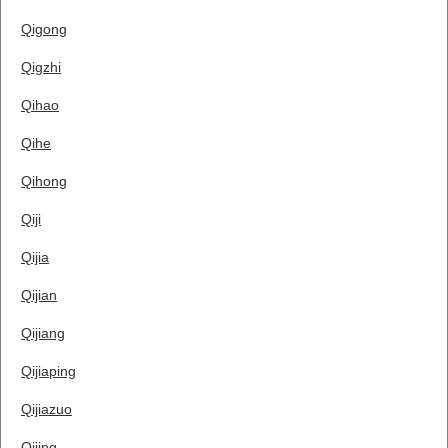
Qigong
Qigzhi
Qihao
Qihe
Qihong
Qiji
Qijia
Qijian
Qijiang
Qijiaping
Qijiazuo
Qijing