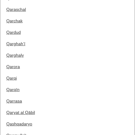
Qaraschal
Qarchak
Qardud
Qarghah’ī
Qarghaly
Qarora
Qarqi
Qarqīn
Qarrasa
Qaryat al Qābil
Qashqadaryo