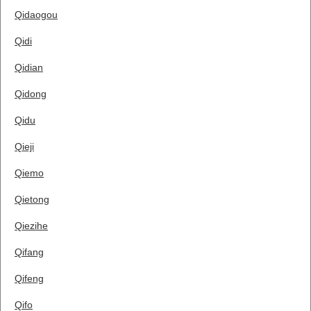
Qidaogou
Qidi
Qidian
Qidong
Qidu
Qieji
Qiemo
Qietong
Qiezihe
Qifang
Qifeng
Qifo