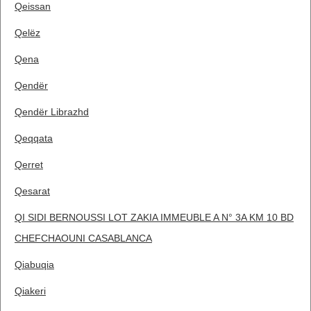
Qeissan
Qelëz
Qena
Qendër
Qendër Librazhd
Qeqqata
Qerret
Qesarat
QI SIDI BERNOUSSI LOT ZAKIA IMMEUBLE A N° 3A KM 10 BD
CHEFCHAOUNI CASABLANCA
Qiabuqia
Qiakeri