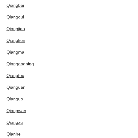
Qiangbai
Qiangdui
Qiangjiao
Qiangken
Qiangma
Qiangongping
Qiangtou
Qianguan
Qianguo
Qiangwan
Qiangxu
Qianhe