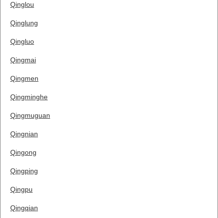
Qinglou
Qinglung
Qingluo
Qingmai
Qingmen
Qingminghe
Qingmuguan
Qingnian
Qingong
Qingping
Qingpu
Qingqian