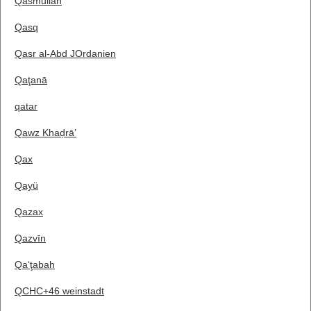
Qasmullah
Qasq
Qasr al-Abd JOrdanien
Qaţanā
qatar
Qawz Khaḑrā’
Qax
Qayü
Qazax
Qazvīn
Qa‘ţabah
QCHC+46 weinstadt