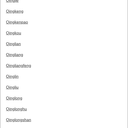
Qingjie
Qingkeng
Qingkenpao
Qingkou
Qinglian
Qingliang
Qingliangfeng
Qinglin
Qingliu
Qinglong
Qinglonghu
Qinglongshan