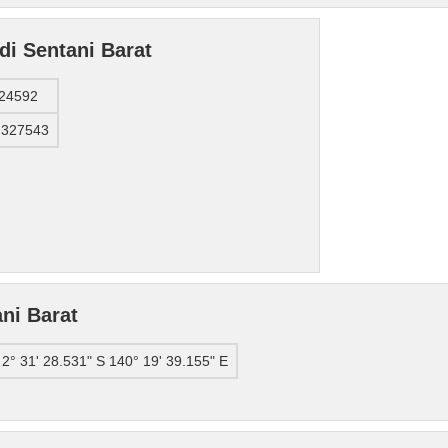
 di Sentani Barat
524592
.327543
ni Barat
2° 31' 28.531" S 140° 19' 39.155" E