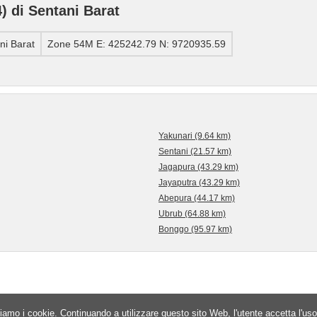
 di Sentani Barat
i Barat
Zone 54M E: 425242.79 N: 9720935.59
Yakunari (9.64 km)
Sentani (21.57 km)
Jagapura (43.29 km)
Jayaputra (43.29 km)
Abepura (44.17 km)
Ubrub (64.88 km)
Bonggo (95.97 km)
iamo i cookie. Continuando a utilizzare questo sito Web, l'utente accetta l'uso 